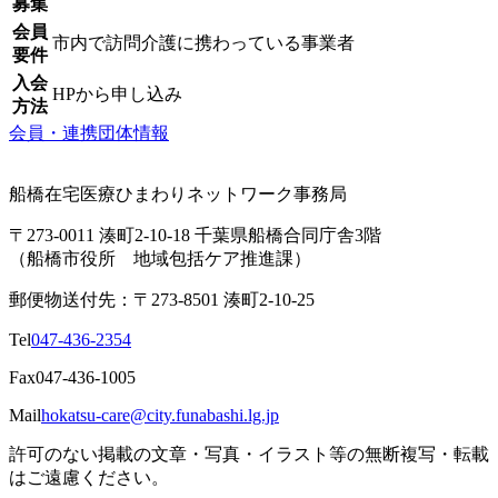
募集
会員
市内で訪問介護に携わっている事業者
要件
入会
HPから申し込み
方法
会員・連携団体情報
船橋在宅医療ひまわりネットワーク事務局
〒273-0011 湊町2-10-18 千葉県船橋合同庁舎3階
（船橋市役所 地域包括ケア推進課）
郵便物送付先：〒273-8501 湊町2-10-25
Tel
047-436-2354
Fax
047-436-1005
Mail
hokatsu-care@city.funabashi.lg.jp
許可のない掲載の文章・写真・イラスト等の無断複写・転載
はご遠慮ください。