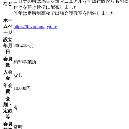
コロナの時は感染対策マニュアルを作成行政からもお墨
など
付きを頂き皆様に配布しました
昨年は定時制高校で出張介護教室を開催しました
ホー
ムペ
https://fh-comini.jp/join/
ージ
設立
年月
2004年6月
日
会員
約50事業所
数
入会
なし
金
年会
10,000円
費
会
則・
有
定款
等
会員
常時