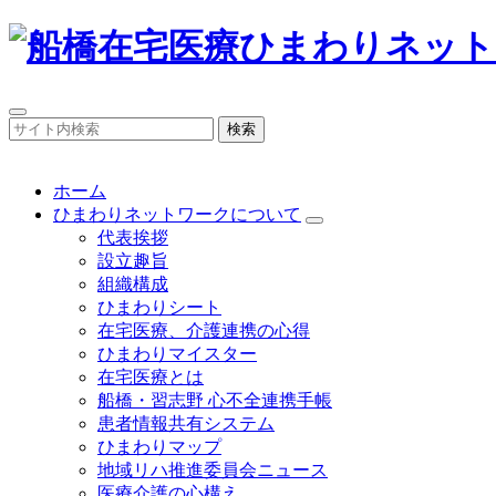
検索
ホーム
ひまわりネットワークについて
代表挨拶
設立趣旨
組織構成
ひまわりシート
在宅医療、介護連携の心得
ひまわりマイスター
在宅医療とは
船橋・習志野 心不全連携手帳
患者情報共有システム
ひまわりマップ
地域リハ推進委員会ニュース
医療介護の心構え