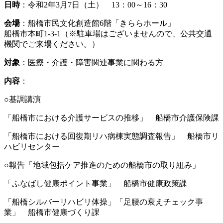
日時
：令和2年3月7日（土） 13：00～16：30
会場
：船橋市民文化創造館6階「きららホール」
船橋市本町1-3-1（※駐車場はございませんので、公共交通
機関でご来場ください。）
対象
：医療・介護・障害関連事業に関わる方
内容
：
○基調講演
「船橋市における介護サービスの推移」 船橋市介護保険課
「船橋市における回復期リハ病棟実態調査報告」 船橋市リ
ハビリセンター
○報告「地域包括ケア推進のための船橋市の取り組み」
「ふなばし健康ポイント事業」 船橋市健康政策課
「船橋シルバーリハビリ体操」「足腰の衰えチェック事
業」 船橋市健康づくり課