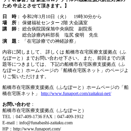
ため
中止とさせて頂きます。】
日 時
： 令和2年3月10日（火） 19時30分から
場 所
： 保健福祉センター 2階 大会議室
講 師
： 総合病院国保旭中央病院 副院長
総合診療内科部長 塩尻 俊明 先生
演 題
： 「在宅診療での神経診察」
内容に関しまして、 詳しくは 船橋市在宅医療支援拠点（ふ
なぽーと）までお問い合わせ下さい。 また、前回までの演
題等につきましては、 下記の船橋市在宅医療支援拠点（ふ
なぽーと）ホームページの「船橋在宅医ネット」のページよ
りご覧いただけます。
船橋市在宅医療支援拠点（ふなぽーと）ホームページの「船
橋在宅医ネット」
http://www.funaport.com/zaitakui-net/
お問い合わせ
：
船橋市在宅医療支援拠点（ふなぽーと）
TEL：047-409-1736 FAX：047-409-1912
E-mail：info@funabashi-zaitaku.com
HP：http://www.funaport.com/