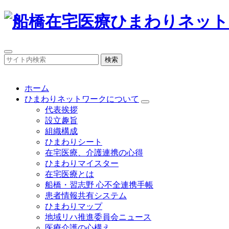
検索
ホーム
ひまわりネットワークについて
代表挨拶
設立趣旨
組織構成
ひまわりシート
在宅医療、介護連携の心得
ひまわりマイスター
在宅医療とは
船橋・習志野 心不全連携手帳
患者情報共有システム
ひまわりマップ
地域リハ推進委員会ニュース
医療介護の心構え