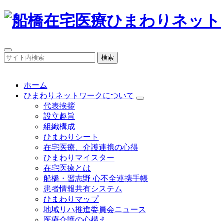
検索
ホーム
ひまわりネットワークについて
代表挨拶
設立趣旨
組織構成
ひまわりシート
在宅医療、介護連携の心得
ひまわりマイスター
在宅医療とは
船橋・習志野 心不全連携手帳
患者情報共有システム
ひまわりマップ
地域リハ推進委員会ニュース
医療介護の心構え