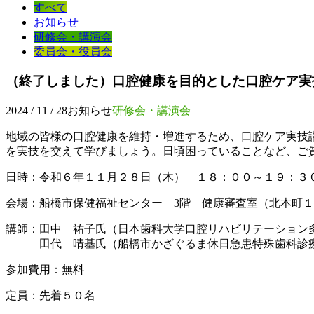
すべて
お知らせ
研修会・講演会
委員会・役員会
（終了しました）口腔健康を目的とした口腔ケア実
2024 / 11 / 28
お知らせ
研修会・講演会
地域の皆様の口腔健康を維持・増進するため、口腔ケア実技
を実技を交えて学びましょう。日頃困っていることなど、ご
日時：令和６年１１月２８日（木） １８：００～１９：３
会場：船橋市保健福祉センター 3階 健康審査室（北本町
講師：田中 祐子氏（日本歯科大学口腔リハビリテーション
田代 晴基氏（船橋市かざぐるま休日急患特殊歯科診療
参加費用：無料
定員：先着５０名