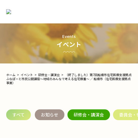
Events
イベント
ホーム
>
イベント
>
研修会・講演会
>
（終了しました）第7回船橋市在宅医療支援拠点
ふなぽーと市民公開講座～地域のみんなで考える在宅療養～ ／ 船橋市（在宅医療支援拠点
事業）
すべて
お知らせ
研修会・講演会
委員会・