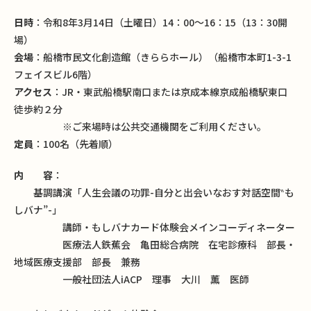
日時
：令和8年3月14日（土曜日）14：00～16：15（13：30開
場）
会場
：船橋市民文化創造館（きららホール）（船橋市本町1-3-1
フェイスビル6階）
アクセス
：JR・東武船橋駅南口または京成本線京成船橋駅東口
徒歩約２分
※ご来場時は公共交通機関をご利用ください。
定員
：100名（先着順）
内 容
：
基調講演「人生会議の功罪-自分と出会いなおす対話空間‶も
しバナ”-」
講師・もしバナカード体験会メインコーディネーター
医療法人鉄蕉会 亀田総合病院 在宅診療科 部長・
地域医療支援部 部長 兼務
一般社団法人iACP 理事 大川 薫 医師