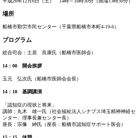
平成26年12月6日（土） 14時～16時30分（開場13時30分）
場所
船橋市勤労市民センター（千葉県船橋市本町4-19-6）
プログラム
総合司会：土居 良康氏（船橋市医師会）
14：00 開会挨拶
玉元 弘次氏（船橋市医師会会長）
14：10 基調講演
「認知症の現状と将来」
講師：丸木 雄一氏（社会福祉法人シナプス埼玉精神神経セ
ンター、理事長兼センター長）
座長：宗像 紳氏（座長：船橋市認知症サポート医会）
15：15 休憩