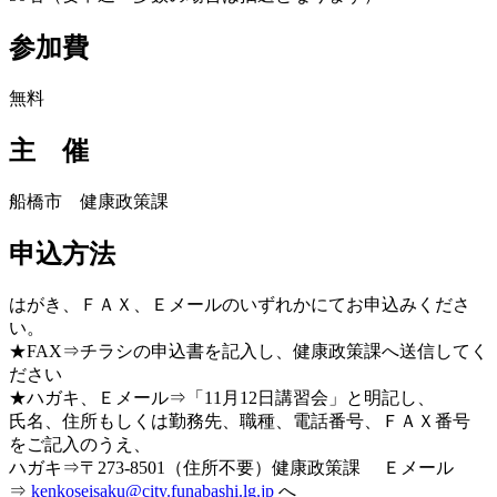
参加費
無料
主 催
船橋市 健康政策課
申込方法
はがき、ＦＡＸ、Ｅメールのいずれかにてお申込みくださ
い。
★FAX⇒チラシの申込書を記入し、健康政策課へ送信してく
ださい
★ハガキ、Ｅメール⇒「11月12日講習会」と明記し、
氏名、住所もしくは勤務先、職種、電話番号、ＦＡＸ番号
をご記入のうえ、
ハガキ⇒〒273-8501（住所不要）健康政策課 Ｅメール
⇒
kenkoseisaku@city.funabashi.lg.jp
へ