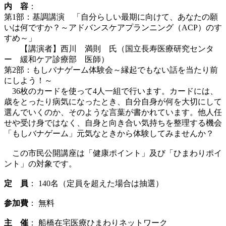
内 容
：
第1部：基調講演 「自分らしい最期に向けて、あなたの願
いは何ですか？～アドバンスケアプランニング（ACP）のす
すめ～」
【講演者】西川 満則 氏（国立長寿医療研究センタ
ー 緩和ケア診療部 医師）
第2部：もしバナゲーム体験会～縁起でもない話を当たり前
にしよう！～
36枚のカードを使って4人一組で行います。カードには、
歳をとったり病気になったとき、自分自身が何を大切にして
選んでいくのか、そのような言葉が書かれています。他人任
せや受け身ではなく、自身と向き合い気持ちを整理する機会
「もしバナゲーム」元気なときから体験してみませんか？
この市民公開講座は「健康ポイント」及び「ひまわりポイ
ント」の対象です。
定 員
： 140名（定員を超えた場合は抽選）
参加費
： 無料
主 催
： 船橋在宅医療ひまわりネットワーク