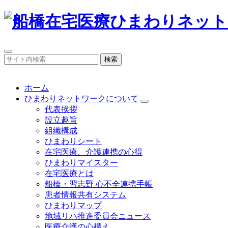
検索
ホーム
ひまわりネットワークについて
代表挨拶
設立趣旨
組織構成
ひまわりシート
在宅医療、介護連携の心得
ひまわりマイスター
在宅医療とは
船橋・習志野 心不全連携手帳
患者情報共有システム
ひまわりマップ
地域リハ推進委員会ニュース
医療介護の心構え