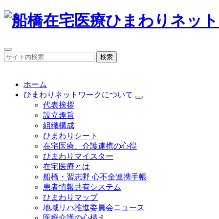
検索
ホーム
ひまわりネットワークについて
代表挨拶
設立趣旨
組織構成
ひまわりシート
在宅医療、介護連携の心得
ひまわりマイスター
在宅医療とは
船橋・習志野 心不全連携手帳
患者情報共有システム
ひまわりマップ
地域リハ推進委員会ニュース
医療介護の心構え