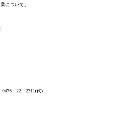
事業について」
す
）
－22－2311(代)