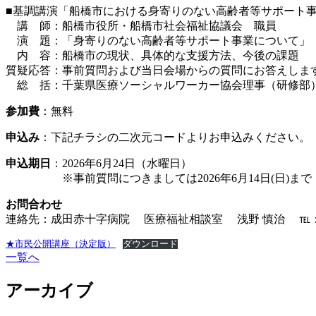
■基調講演「船橋市における身寄りのない高齢者等サポート
講 師：船橋市役所・船橋市社会福祉協議会 職員
演 題：「身寄りのない高齢者等サポート事業について」
内 容：船橋市の現状、具体的な支援方法、今後の課題
質疑応答：事前質問および当日会場からの質問にお答えしま
総 括：千葉県医療ソーシャルワーカー協会理事（研修部
参加費
：無料
申込み
：下記チラシの二次元コードよりお申込みください。
申込期日
：2026年6月24日（水曜日）
※事前質問につきましては2026年6月14日(日)まで
お問合わせ
連絡先：成田赤十字病院 医療福祉相談室 浅野 慎治 ℡：0476
★市民公開講座（決定版）
ダウンロード
一覧へ
アーカイブ