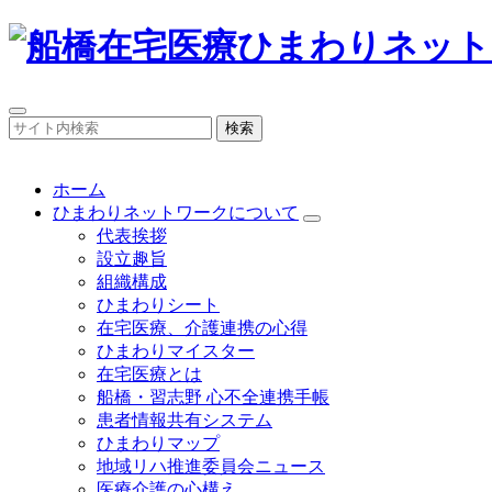
検索
ホーム
ひまわりネットワークについて
代表挨拶
設立趣旨
組織構成
ひまわりシート
在宅医療、介護連携の心得
ひまわりマイスター
在宅医療とは
船橋・習志野 心不全連携手帳
患者情報共有システム
ひまわりマップ
地域リハ推進委員会ニュース
医療介護の心構え