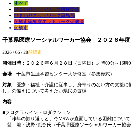
すべて
ひまわりネットワーク所属団体
ひまわりネットワーク事務局
船橋市認知症ネットワーク研修会
船橋市
千葉県医療ソーシャルワーカー協会 ２０２６年度
2026 / 06 / 28
船橋市
開催日時
：２０２６年６月２８日（日曜日）14時00分～16時0
会場
：千葉市生涯学習センター大研修室（参集形式）
対象
：医療・福祉・介護に従事し、身寄りのない方の支援に
し」の備えについて考えたい県民の皆様
内容
：
■プログラムイントロダクション
「昨年の振り返りと、今MSWが直面している困難について
登 壇：浅野 慎治 氏（千葉県医療ソーシャルワーカー協会